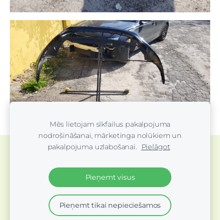
Mēs lietojam sīkfailus pakalpojuma
nodrošināšanai, mārketinga nolūkiem un
pakalpojuma uzlabošanai.
Pielāgot
Sīkdatnes
Pieņemt visus
Pieņemt tikai nepieciešamos