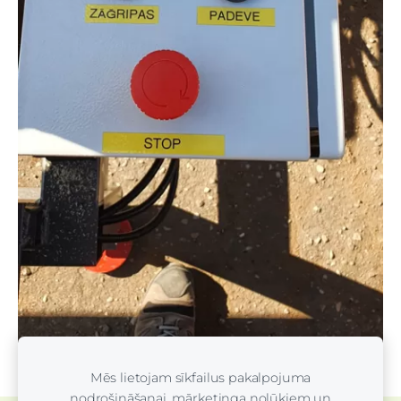
Mēs lietojam sīkfailus pakalpojuma
nodrošināšanai, mārketinga nolūkiem un