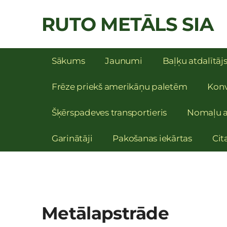
RUTO METĀLS SIA
Sākums
Jaunumi
Baļķu atdalītāj
Frēze priekš amerikāņu paletēm
Konv
Šķērspadeves transportieris
Nomaļu a
Garinātāji
Pakošanas iekārtas
Cit
Metālapstrāde