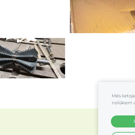
Mēs lietoj
nolūkiem 