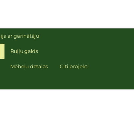
ija ar garinātāju
Ruļļu galds
Mēbeļu detaļas
Citi projekti