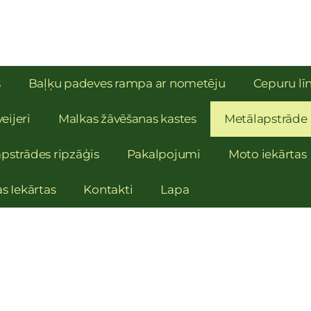
s
Baļķu padeves rampa ar nometēju
Cepuru līn
eijeri
Malkas žāvēšanas kastes
Metālapstrāde
pstrādes ripzāģis
Pakalpojumi
Moto iekārtas
as Iekārtas
Kontakti
Lapa