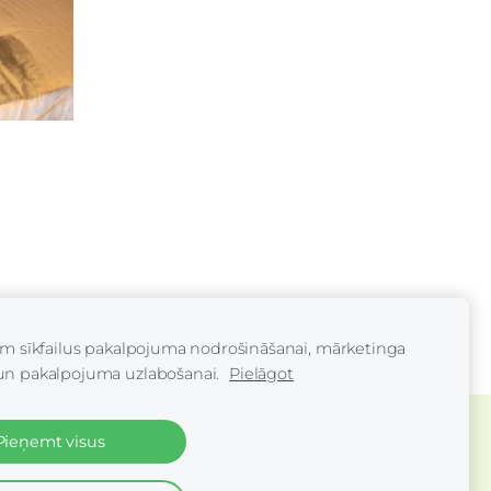
am sīkfailus pakalpojuma nodrošināšanai, mārketinga
un pakalpojuma uzlabošanai.
Pielāgot
Pieņemt visus